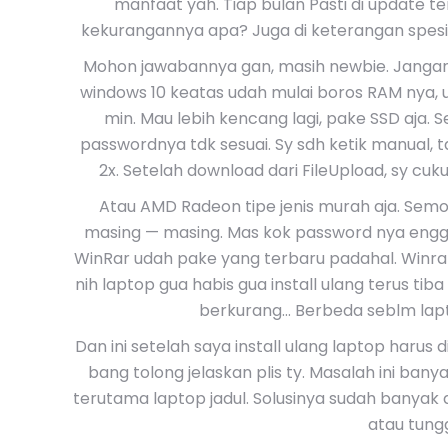
manfaat yah. Tiap bulan Pasti di update te
kekurangannya apa? Juga di keterangan spesif
Mohon jawabannya gan, masih newbie. Jangan 
windows 10 keatas udah mulai boros RAM nya, u
min. Mau lebih kencang lagi, pake SSD aja. 
passwordnya tdk sesuai. Sy sdh ketik manual, 
2x. Setelah download dari FileUpload, sy cuk
Atau AMD Radeon tipe jenis murah aja. Sem
masing — masing. Mas kok password nya engga 
WinRar udah pake yang terbaru padahal. Winrar 
nih laptop gua habis gua install ulang terus tiba 
berkurang… Berbeda seblm laptop 
Dan ini setelah saya install ulang laptop harus d
bang tolong jelaskan plis ty. Masalah ini bany
terutama laptop jadul. Solusinya sudah banyak 
atau tungg