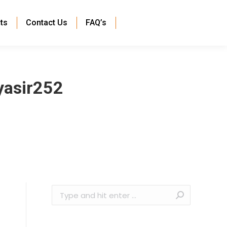
ts
Contact Us
FAQ’s
yasir252
Search: