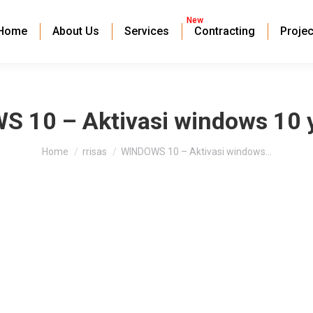
New
Home
About Us
Services
Contracting
Projec
 10 – Aktivasi windows 10 
You are here:
Home
rrisas
WINDOWS 10 – Aktivasi windows…