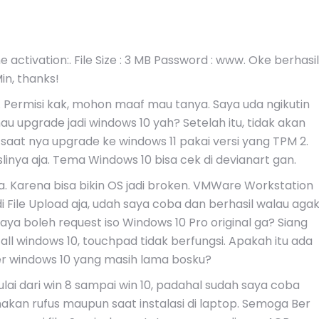
e activation:. File Size : 3 MB Password : www. Oke berhasil
in, thanks!
 Permisi kak, mohon maaf mau tanya. Saya uda ngikutin
u upgrade jadi windows 10 yah? Setelah itu, tidak akan
 saat nya upgrade ke windows 11 pakai versi yang TPM 2.
linya aja. Tema Windows 10 bisa cek di devianart gan.
nya. Karena bisa bikin OS jadi broken. VMWare Workstation
i File Upload aja, udah saya coba dan berhasil walau aga
Saya boleh request iso Windows 10 Pro original ga? Siang
all windows 10, touchpad tidak berfungsi. Apakah itu ada
 windows 10 yang masih lama bosku?
ulai dari win 8 sampai win 10, padahal sudah saya coba
akan rufus maupun saat instalasi di laptop. Semoga Ber