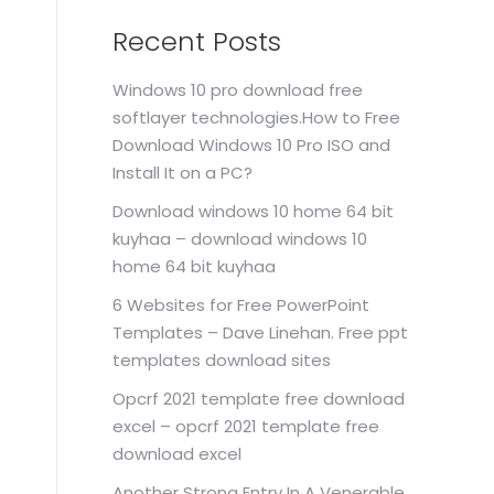
Recent Posts
Windows 10 pro download free
softlayer technologies.How to Free
Download Windows 10 Pro ISO and
Install It on a PC?
Download windows 10 home 64 bit
kuyhaa – download windows 10
home 64 bit kuyhaa
6 Websites for Free PowerPoint
Templates – Dave Linehan. Free ppt
templates download sites
Opcrf 2021 template free download
excel – opcrf 2021 template free
download excel
Another Strong Entry In A Venerable