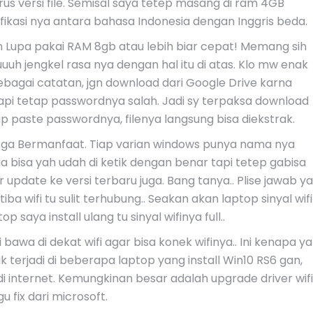
rus versi file. Semisal saya tetep masang di ram 4GB
ikasi nya antara bahasa Indonesia dengan Inggris beda.
Lupa pakai RAM 8gb atau lebih biar cepat! Memang sih
uuh jengkel rasa nya dengan hal itu di atas. Klo mw enak
Sebagai catatan, jgn download dari Google Drive karna
tapi tetap passwordnya salah. Jadi sy terpaksa download
up paste passwordnya, filenya langsung bisa diekstrak.
oga Bermanfaat. Tiap varian windows punya nama nya
bisa yah udah di ketik dengan benar tapi tetep gabisa
update ke versi terbaru juga. Bang tanya.. Plise jawab ya
tiba wifi tu sulit terhubung.. Seakan akan laptop sinyal wifi
saya install ulang tu sinyal wifinya full..
i bawa di dekat wifi agar bisa konek wifinya.. Ini kenapa ya
ak terjadi di beberapa laptop yang install Win10 RS6 gan,
di internet. Kemungkinan besar adalah upgrade driver wifi
u fix dari microsoft.